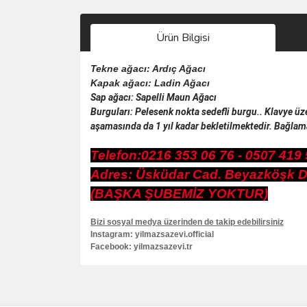
Ürün Bilgisi
Tekne ağacı: Ardıç Ağacı
Kapak ağacı: Ladin Ağacı
Sap ağacı: Sapelli Maun Ağacı
Burguları: Pelesenk nokta sedefli burgu.. Klavye üze
aşamasında da 1 yıl kadar bekletilmektedir. Bağlama
Telefon:0216 353 06 76 - 0507 419 
Adres: Üsküdar Cad. Beyazköşk Dur
(BAŞKA ŞUBEMİZ YOKTUR)
Bizi sosyal medya üzerinden de takip edebilirsiniz
Instagram: yilmazsazevi.official
Facebook: yilmazsazevi.tr
Bu ürünün fiyat bilgisi, resim, ürün açıklamalarında 
Görüş ve önerileriniz için teşekkür ederiz.