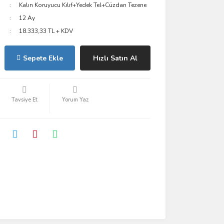
Kalın Koruyucu Kılıf+Yedek Tel+Cüzdan Tezene
12 Ay
18.333,33 TL + KDV
Sepete Ekle
Hızlı Satın Al
Tavsiye Et
Yorum Yaz