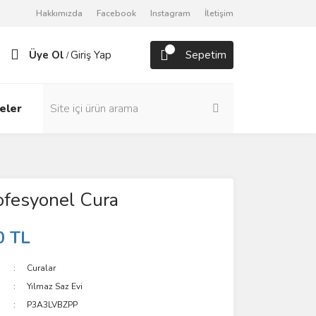
Hakkımızda
Facebook
Instagram
İletişim
Üye Ol
Giriş Yap
Sepetim
/
eler
ofesyonel Cura
0 TL
Curalar
Yılmaz Saz Evi
P3A3LVBZPP