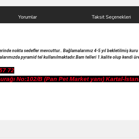
Yorumlar
Taksit Seçenekleri
rinde nokta sedefler mevcuttur.. Bağlamalarımız 4-5 yıl bekletilmiş kuru a
larımızda pyramid tel kullanılmaktadır.Bam telleri 1.kalite olup kendi ür
57 72
ağı No:102/B (Pan Pet Market yanı) Kartal-İstan
ve diğer konularda yetersiz gördüğünüz noktaları öneri formunu kullanarak taraf
Bu ürüne ilk yorumu siz yapın!