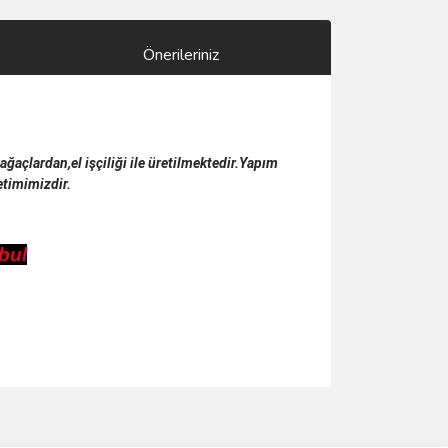
Önerileriniz
ğaçlardan,el işçiliği ile üretilmektedir.Yapım
etimimizdir.
bul
ımıza iletebilirsiniz.