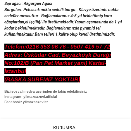
Sap ağacı: Akgürgen Ağacı
Burguları: Pelesenk nokta sedefli burgu.. Klavye üzerinde nokta 
sedefler mevcuttur.. Bağlamalarımız 4-5 yıl bekletilmiş kuru 
ağaçlardan,el işçiliği ile üretilmektedir.Yapım aşamasında da 1 yıl 
kadar bekletilmektedir. Bağlamalarımızda pyramid tel 
kullanılmaktadır.Bam telleri 1.kalite olup kendi üretimimizdir.
Telefon:0216 353 06 76 - 0507 419 57 72
Adres: Üsküdar Cad. Beyazköşk Durağı
No:102/B (Pan Pet Market yanı) Kartal-
İstanbul
(BAŞKA ŞUBEMİZ YOKTUR)
Bizi sosyal medya üzerinden de takip edebilirsiniz
Instagram: yilmazsazevi.official
Facebook: yilmazsazevi.tr
Bu ürünün fiyat bilgisi, resim, ürün açıklamalarında ve diğer
konularda yetersiz gördüğünüz noktaları öneri formunu kullanarak
Bu ürüne ilk yorumu siz yapın!
KURUMSAL
tarafımıza iletebilirsiniz.