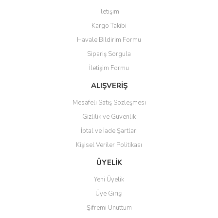
Görüş ve önerileriniz için teşekkür ederiz.
İletişim
Yorum Yaz
Kargo Takibi
Ürün resmi kalitesiz, bozuk veya görüntülenemiyor.
Havale Bildirim Formu
Ürün açıklamasında eksik bilgiler bulunuyor.
Sipariş Sorgula
Ürün bilgilerinde hatalar bulunuyor.
İletişim Formu
Ürün fiyatı diğer sitelerden daha pahalı.
Bu ürüne benzer farklı alternatifler olmalı.
ALIŞVERİŞ
Mesafeli Satış Sözleşmesi
Gizlilik ve Güvenlik
İptal ve İade Şartları
Kişisel Veriler Politikası
Gönder
ÜYELİK
Yeni Üyelik
Üye Girişi
Şifremi Unuttum