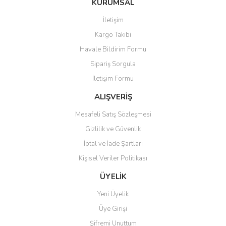
KURUMSAL
tarafımıza iletebilirsiniz.
Görüş ve önerileriniz için teşekkür ederiz.
İletişim
Yorum Yaz
Kargo Takibi
Ürün resmi kalitesiz, bozuk veya görüntülenemiyor.
Havale Bildirim Formu
Ürün açıklamasında eksik bilgiler bulunuyor.
Sipariş Sorgula
Ürün bilgilerinde hatalar bulunuyor.
İletişim Formu
Ürün fiyatı diğer sitelerden daha pahalı.
Bu ürüne benzer farklı alternatifler olmalı.
ALIŞVERİŞ
Mesafeli Satış Sözleşmesi
Gizlilik ve Güvenlik
İptal ve İade Şartları
Kişisel Veriler Politikası
Gönder
ÜYELİK
Yeni Üyelik
Üye Girişi
Şifremi Unuttum