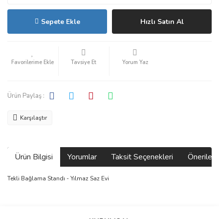
Sepete Ekle
Hızlı Satın Al
Tavsiye Et
Yorum Yaz
Ürün Paylaş :
Karşılaştır
Ürün Bilgisi
Yorumlar
Taksit Seçenekleri
Önerilerin
Tekli Bağlama Standı - Yılmaz Saz Evi
Bu ürünün fiyat bilgisi, resim, ürün açıklamalarında ve diğer
konularda yetersiz gördüğünüz noktaları öneri formunu kullanarak
Bu ürüne ilk yorumu siz yapın!