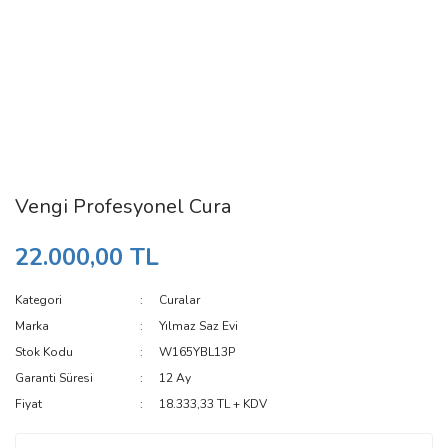
Vengi Profesyonel Cura
22.000,00 TL
Kategori
Curalar
Marka
Yılmaz Saz Evi
Stok Kodu
W165YBL13P
Garanti Süresi
12 Ay
Fiyat
18.333,33 TL + KDV