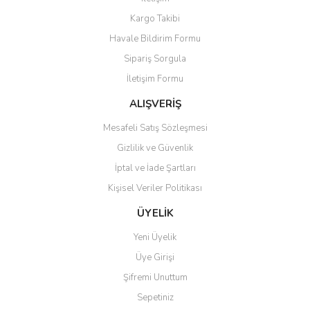
Yorum Yaz
Kargo Takibi
Ürün resmi kalitesiz, bozuk veya görüntülenemiyor.
Havale Bildirim Formu
Ürün açıklamasında eksik bilgiler bulunuyor.
Sipariş Sorgula
Ürün bilgilerinde hatalar bulunuyor.
İletişim Formu
Ürün fiyatı diğer sitelerden daha pahalı.
Bu ürüne benzer farklı alternatifler olmalı.
ALIŞVERİŞ
Mesafeli Satış Sözleşmesi
Gizlilik ve Güvenlik
İptal ve İade Şartları
Kişisel Veriler Politikası
Gönder
ÜYELİK
Yeni Üyelik
Üye Girişi
Şifremi Unuttum
Sepetiniz