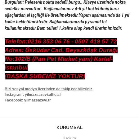
Burguları: Pelesenk nokta sedefli burgu.. Klavye üzerinde nokta
sedefler mevcuttur.. Bağlamalarımız 4-5 yıl bekletilmiş kuru
ağaçlardan,el işçiliği ile üretilmektedir.Yapım aşamasında da 1 yıl
kadar bekletilmektedir. Bağlamalarımızda pyramid tel
kullanılmaktadır.Bam telleri 1.kalite olup kendi üretimimizdir.
Telefon:0216 353 06 76 - 0507 419 57 72
Adres: Üsküdar Cad. Beyazköşk Durağı
No:102/B (Pan Pet Market yanı) Kartal-
İstanbul
(BAŞKA ŞUBEMİZ YOKTUR)
Bizi sosyal medya üzerinden de takip edebilirsiniz
Instagram: yilmazsazevi.official
Facebook: yilmazsazevi.tr
Bu ürünün fiyat bilgisi, resim, ürün açıklamalarında ve diğer
konularda yetersiz gördüğünüz noktaları öneri formunu kullanarak
Bu ürüne ilk yorumu siz yapın!
KURUMSAL
tarafımıza iletebilirsiniz.
Görüş ve önerileriniz için teşekkür ederiz.
İletişim