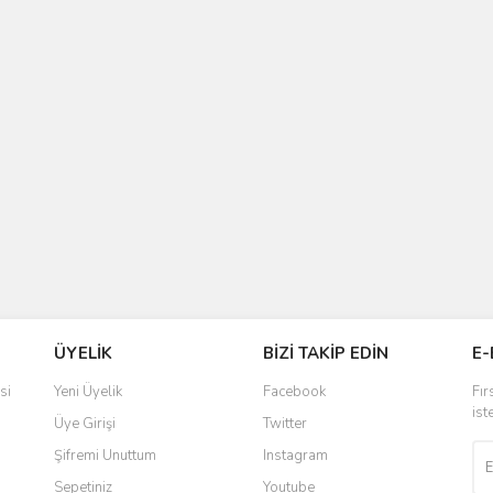
ÜYELİK
BİZİ TAKİP EDİN
E-
si
Yeni Üyelik
Facebook
Fır
ist
Üye Girişi
Twitter
Şifremi Unuttum
Instagram
Sepetiniz
Youtube