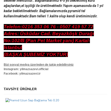
sedefler mevcuttur.. Bağlamalarımız 4-5 yıl bekletilmiş kuru 
ağaçlardan,el işçiliği ile üretilmektedir.Yapım aşamasında da 1 yıl 
kadar bekletilmektedir. Bağlamalarımızda pyramid tel 
kullanılmaktadır.Bam telleri 1.kalite olup kendi üretimimizdir.
Telefon:0216 353 06 76 - 0507 419 57 72
Adres: Üsküdar Cad. Beyazköşk Durağı
No:102/B (Pan Pet Market yanı) Kartal-
İstanbul
(BAŞKA ŞUBEMİZ YOKTUR)
Bizi sosyal medya üzerinden de takip edebilirsiniz
Instagram: yilmazsazevi.official
Facebook: yilmazsazevi.tr
Bu ürünün fiyat bilgisi, resim, ürün açıklamalarında ve diğer
TAVSİYE ÜRÜNLER
konularda yetersiz gördüğünüz noktaları öneri formunu kullanarak
Bu ürüne ilk yorumu siz yapın!
tarafımıza iletebilirsiniz.
Görüş ve önerileriniz için teşekkür ederiz.
Yorum Yaz