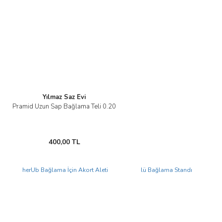
Ürün resmi kalitesiz, bozuk veya görüntülenemiyor.
Ürün açıklamasında eksik bilgiler bulunuyor.
Ürün bilgilerinde hatalar bulunuyor.
Ürün fiyatı diğer sitelerden daha pahalı.
Bu ürüne benzer farklı alternatifler olmalı.
Yılmaz Saz Evi
Pramid Uzun Sap Bağlama Teli 0.20
Gönder
400,00 TL
Yeni
Yeni