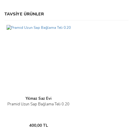
Bu ürünün fiyat bilgisi, resim, ürün açıklamalarında ve diğer
TAVSİYE ÜRÜNLER
konularda yetersiz gördüğünüz noktaları öneri formunu kullanarak
Bu ürüne ilk yorumu siz yapın!
tarafımıza iletebilirsiniz.
Görüş ve önerileriniz için teşekkür ederiz.
Yorum Yaz
Ürün resmi kalitesiz, bozuk veya görüntülenemiyor.
Ürün açıklamasında eksik bilgiler bulunuyor.
Ürün bilgilerinde hatalar bulunuyor.
Ürün fiyatı diğer sitelerden daha pahalı.
Bu ürüne benzer farklı alternatifler olmalı.
Yılmaz Saz Evi
Pramid Uzun Sap Bağlama Teli 0.20
Gönder
400,00 TL