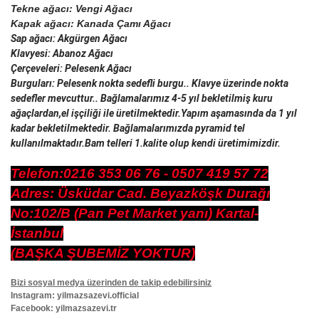
Tekne ağacı: Vengi Ağacı 
Kapak ağacı: Kanada Çamı Ağacı
Sap ağacı: Akgürgen Ağacı
Klavyesi: Abanoz Ağacı
Çerçeveleri: Pelesenk Ağacı
Burguları: Pelesenk nokta sedefli burgu.. Klavye üzerinde nokta 
sedefler mevcuttur.. Bağlamalarımız 4-5 yıl bekletilmiş kuru 
ağaçlardan,el işçiliği ile üretilmektedir.Yapım aşamasında da 1 yıl 
kadar bekletilmektedir. Bağlamalarımızda pyramid tel 
kullanılmaktadır.Bam telleri 1.kalite olup kendi üretimimizdir.
Telefon:0216 353 06 76 - 0507 419 57 72
Adres: Üsküdar Cad. Beyazköşk Durağı
No:102/B (Pan Pet Market yanı) Kartal-
İstanbul
(BAŞKA ŞUBEMİZ YOKTUR)
Bizi sosyal medya üzerinden de takip edebilirsiniz
Instagram: yilmazsazevi.official
Facebook: yilmazsazevi.tr