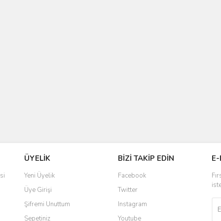
ÜYELİK
BİZİ TAKİP EDİN
E-
si
Yeni Üyelik
Facebook
Fır
ist
Üye Girişi
Twitter
Şifremi Unuttum
Instagram
Sepetiniz
Youtube